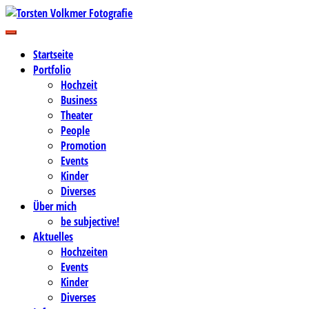
Zum
Inhalt
Business-, Portrait- und Hochzeitsfotografie
springen
Torsten Volkmer Fotografie
Startseite
Portfolio
Hochzeit
Business
Theater
People
Promotion
Events
Kinder
Diverses
Über mich
be subjective!
Aktuelles
Hochzeiten
Events
Kinder
Diverses