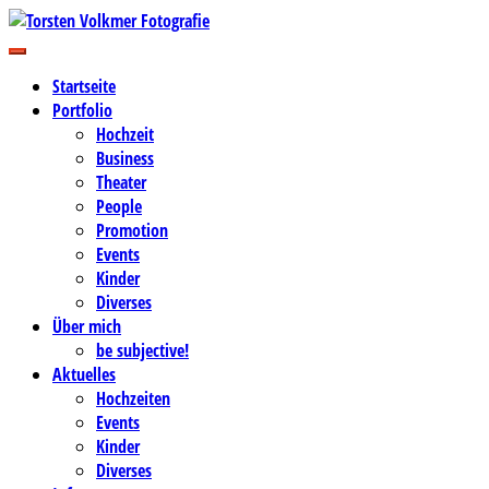
Zum
Inhalt
Business-, Portrait- und Hochzeitsfotografie
springen
Torsten Volkmer Fotografie
Startseite
Portfolio
Hochzeit
Business
Theater
People
Promotion
Events
Kinder
Diverses
Über mich
be subjective!
Aktuelles
Hochzeiten
Events
Kinder
Diverses