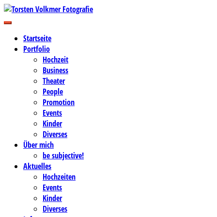
Zum
Inhalt
Business-, Portrait- und Hochzeitsfotografie
springen
Torsten Volkmer Fotografie
Startseite
Portfolio
Hochzeit
Business
Theater
People
Promotion
Events
Kinder
Diverses
Über mich
be subjective!
Aktuelles
Hochzeiten
Events
Kinder
Diverses