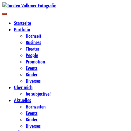
Zum
Inhalt
Business-, Portrait- und Hochzeitsfotografie
springen
Torsten Volkmer Fotografie
Startseite
Portfolio
Hochzeit
Business
Theater
People
Promotion
Events
Kinder
Diverses
Über mich
be subjective!
Aktuelles
Hochzeiten
Events
Kinder
Diverses