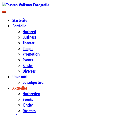
Zum
Inhalt
Business-, Portrait- und Hochzeitsfotografie
springen
Torsten Volkmer Fotografie
Startseite
Portfolio
Hochzeit
Business
Theater
People
Promotion
Events
Kinder
Diverses
Über mich
be subjective!
Aktuelles
Hochzeiten
Events
Kinder
Diverses