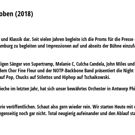
roben (2018)
und Klassik dar. Seit vielen Jahren begleite ich die Proms für die Press
 Hamburg zu begleiten und Impressionen auf und abseits der Bühne einzu
gen Sänger von Supertramp, Melanie C, Culcha Candela, John Miles und E
m Chor Fine Fleur und der NOTP-Backbone Band präsentiert die Night of
uf Pop, Chucks auf Stilettos und Hiphop auf Tschaikowski.
eche im letzten Jahr, hat sich unser bewährtes Orchester in Antwerp Ph
ie veröffentlichen. Schaut also gern wieder rein. Wir starten Heute mit 
egenseitig noch gar nicht. Total neugierig aufeinander und den Ablauf s