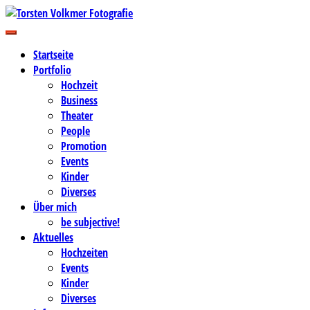
Zum
Inhalt
Business-, Portrait- und Hochzeitsfotografie
springen
Torsten Volkmer Fotografie
Startseite
Portfolio
Hochzeit
Business
Theater
People
Promotion
Events
Kinder
Diverses
Über mich
be subjective!
Aktuelles
Hochzeiten
Events
Kinder
Diverses