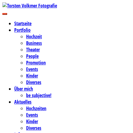
Zum
Inhalt
Business-, Portrait- und Hochzeitsfotografie
springen
Torsten Volkmer Fotografie
Startseite
Portfolio
Hochzeit
Business
Theater
People
Promotion
Events
Kinder
Diverses
Über mich
be subjective!
Aktuelles
Hochzeiten
Events
Kinder
Diverses