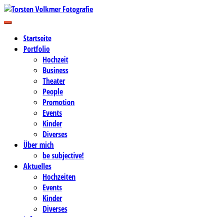
Zum
Inhalt
Business-, Portrait- und Hochzeitsfotografie
springen
Torsten Volkmer Fotografie
Startseite
Portfolio
Hochzeit
Business
Theater
People
Promotion
Events
Kinder
Diverses
Über mich
be subjective!
Aktuelles
Hochzeiten
Events
Kinder
Diverses