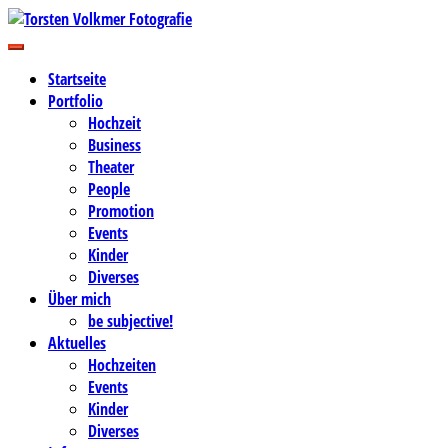
Zum
Inhalt
Business-, Portrait- und Hochzeitsfotografie
springen
Torsten Volkmer Fotografie
Startseite
Portfolio
Hochzeit
Business
Theater
People
Promotion
Events
Kinder
Diverses
Über mich
be subjective!
Aktuelles
Hochzeiten
Events
Kinder
Diverses