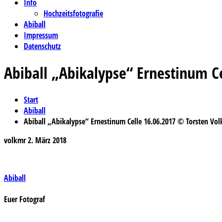
Info
Hochzeitsfotografie
Abiball
Impressum
Datenschutz
Abiball „Abikalypse“ Ernestinum C
Start
Abiball
Abiball „Abikalypse“ Ernestinum Celle 16.06.2017 © Torsten Vol
volkmr
2. März 2018
Beitragsnavigation
Abiball
Euer Fotograf