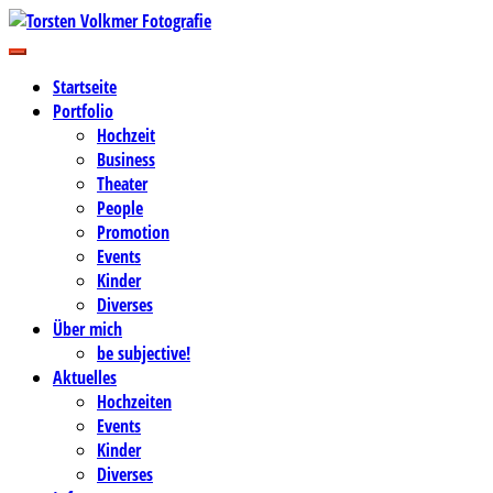
Zum
Inhalt
Business-, Portrait- und Hochzeitsfotografie
springen
Torsten Volkmer Fotografie
Startseite
Portfolio
Hochzeit
Business
Theater
People
Promotion
Events
Kinder
Diverses
Über mich
be subjective!
Aktuelles
Hochzeiten
Events
Kinder
Diverses