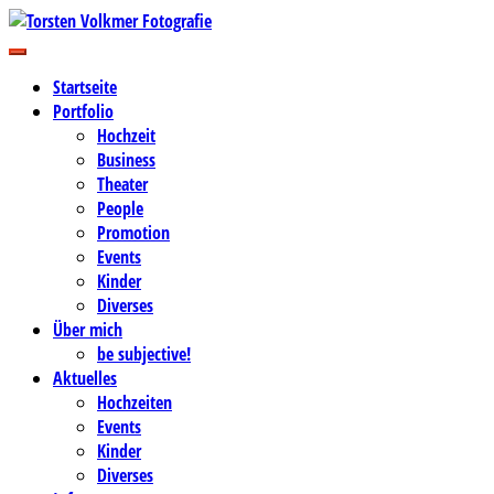
Zum
Inhalt
Business-, Portrait- und Hochzeitsfotografie
springen
Torsten Volkmer Fotografie
Startseite
Portfolio
Hochzeit
Business
Theater
People
Promotion
Events
Kinder
Diverses
Über mich
be subjective!
Aktuelles
Hochzeiten
Events
Kinder
Diverses