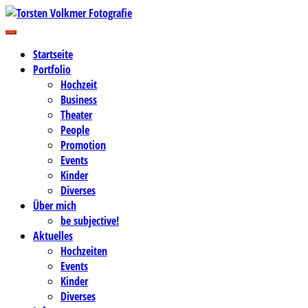
Zum
Inhalt
Business-, Portrait- und Hochzeitsfotografie
springen
Torsten Volkmer Fotografie
Startseite
Portfolio
Hochzeit
Business
Theater
People
Promotion
Events
Kinder
Diverses
Über mich
be subjective!
Aktuelles
Hochzeiten
Events
Kinder
Diverses