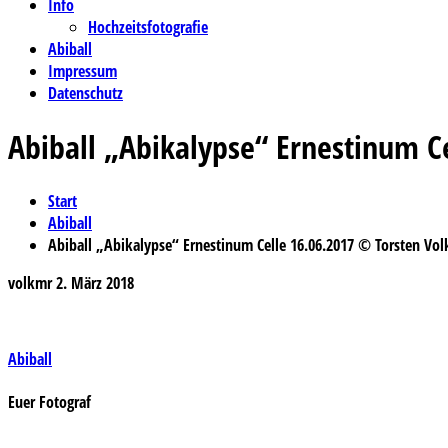
Info
Hochzeitsfotografie
Abiball
Impressum
Datenschutz
Abiball „Abikalypse“ Ernestinum C
Start
Abiball
Abiball „Abikalypse“ Ernestinum Celle 16.06.2017 © Torsten Vol
volkmr
2. März 2018
Beitragsnavigation
Abiball
Euer Fotograf