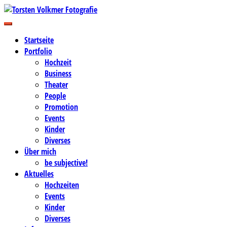
Zum
Inhalt
Business-, Portrait- und Hochzeitsfotografie
springen
Torsten Volkmer Fotografie
Startseite
Portfolio
Hochzeit
Business
Theater
People
Promotion
Events
Kinder
Diverses
Über mich
be subjective!
Aktuelles
Hochzeiten
Events
Kinder
Diverses