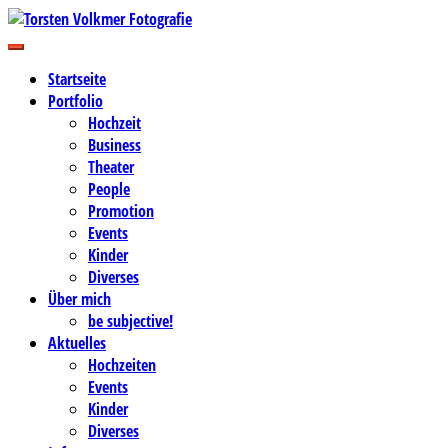
Zum
Inhalt
Business-, Portrait- und Hochzeitsfotografie
springen
Torsten Volkmer Fotografie
Startseite
Portfolio
Hochzeit
Business
Theater
People
Promotion
Events
Kinder
Diverses
Über mich
be subjective!
Aktuelles
Hochzeiten
Events
Kinder
Diverses