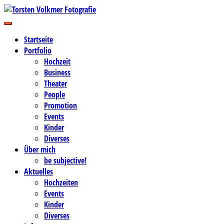
Zum
Inhalt
Business-, Portrait- und Hochzeitsfotografie
springen
Torsten Volkmer Fotografie
Startseite
Portfolio
Hochzeit
Business
Theater
People
Promotion
Events
Kinder
Diverses
Über mich
be subjective!
Aktuelles
Hochzeiten
Events
Kinder
Diverses