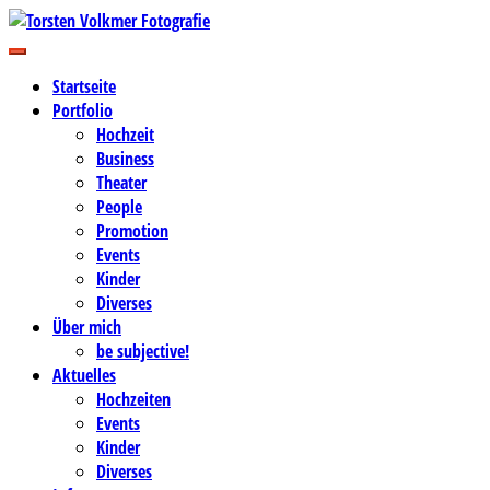
Zum
Inhalt
Business-, Portrait- und Hochzeitsfotografie
springen
Torsten Volkmer Fotografie
Startseite
Portfolio
Hochzeit
Business
Theater
People
Promotion
Events
Kinder
Diverses
Über mich
be subjective!
Aktuelles
Hochzeiten
Events
Kinder
Diverses