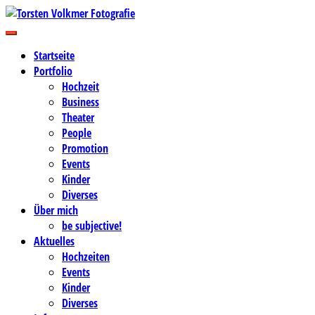
Zum
Inhalt
Business-, Portrait- und Hochzeitsfotografie
springen
Torsten Volkmer Fotografie
Startseite
Portfolio
Hochzeit
Business
Theater
People
Promotion
Events
Kinder
Diverses
Über mich
be subjective!
Aktuelles
Hochzeiten
Events
Kinder
Diverses