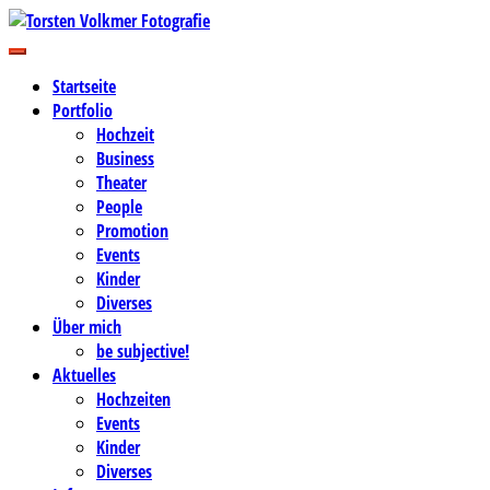
Zum
Inhalt
Business-, Portrait- und Hochzeitsfotografie
springen
Torsten Volkmer Fotografie
Startseite
Portfolio
Hochzeit
Business
Theater
People
Promotion
Events
Kinder
Diverses
Über mich
be subjective!
Aktuelles
Hochzeiten
Events
Kinder
Diverses