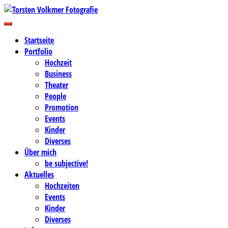
Zum
Inhalt
Business-, Portrait- und Hochzeitsfotografie
springen
Torsten Volkmer Fotografie
Startseite
Portfolio
Hochzeit
Business
Theater
People
Promotion
Events
Kinder
Diverses
Über mich
be subjective!
Aktuelles
Hochzeiten
Events
Kinder
Diverses