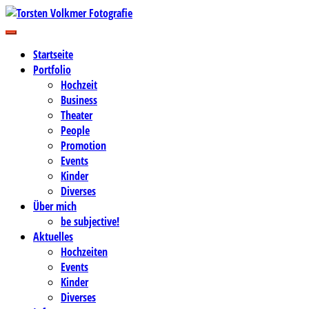
Zum
Inhalt
Business-, Portrait- und Hochzeitsfotografie
springen
Torsten Volkmer Fotografie
Startseite
Portfolio
Hochzeit
Business
Theater
People
Promotion
Events
Kinder
Diverses
Über mich
be subjective!
Aktuelles
Hochzeiten
Events
Kinder
Diverses