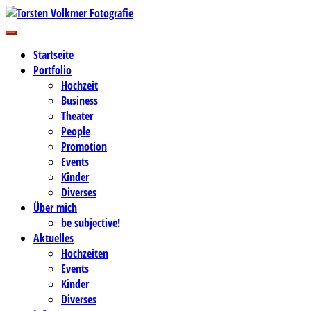
Zum
Inhalt
Business-, Portrait- und Hochzeitsfotografie
springen
Torsten Volkmer Fotografie
Startseite
Portfolio
Hochzeit
Business
Theater
People
Promotion
Events
Kinder
Diverses
Über mich
be subjective!
Aktuelles
Hochzeiten
Events
Kinder
Diverses