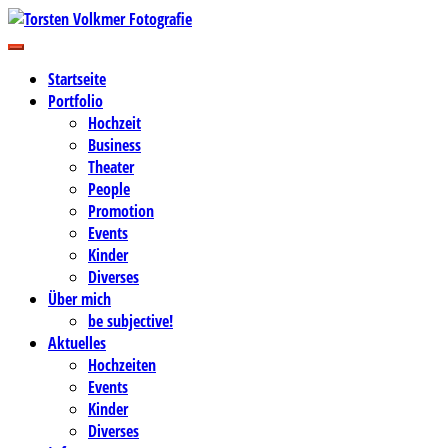
Zum
Inhalt
Business-, Portrait- und Hochzeitsfotografie
springen
Torsten Volkmer Fotografie
Startseite
Portfolio
Hochzeit
Business
Theater
People
Promotion
Events
Kinder
Diverses
Über mich
be subjective!
Aktuelles
Hochzeiten
Events
Kinder
Diverses