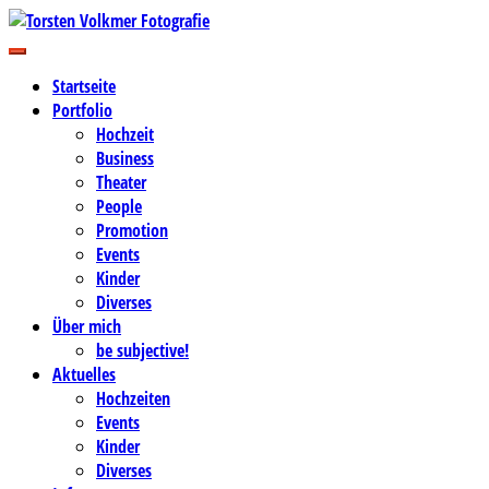
Zum
Inhalt
Business-, Portrait- und Hochzeitsfotografie
springen
Torsten Volkmer Fotografie
Startseite
Portfolio
Hochzeit
Business
Theater
People
Promotion
Events
Kinder
Diverses
Über mich
be subjective!
Aktuelles
Hochzeiten
Events
Kinder
Diverses