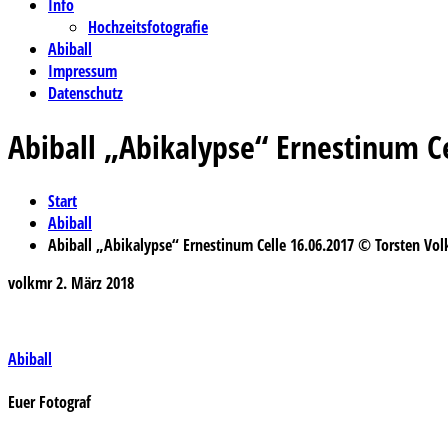
Info
Hochzeitsfotografie
Abiball
Impressum
Datenschutz
Abiball „Abikalypse“ Ernestinum C
Start
Abiball
Abiball „Abikalypse“ Ernestinum Celle 16.06.2017 © Torsten Vol
volkmr
2. März 2018
Beitragsnavigation
Abiball
Euer Fotograf