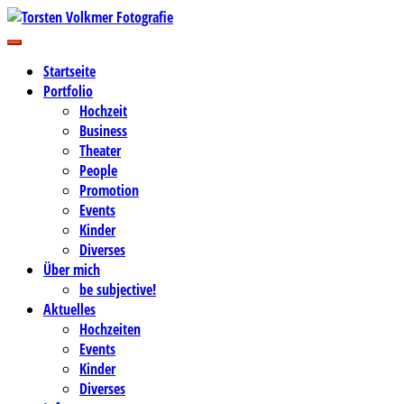
Zum
Inhalt
Business-, Portrait- und Hochzeitsfotografie
springen
Torsten Volkmer Fotografie
Startseite
Portfolio
Hochzeit
Business
Theater
People
Promotion
Events
Kinder
Diverses
Über mich
be subjective!
Aktuelles
Hochzeiten
Events
Kinder
Diverses