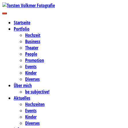
Zum
Inhalt
Business-, Portrait- und Hochzeitsfotografie
springen
Torsten Volkmer Fotografie
Startseite
Portfolio
Hochzeit
Business
Theater
People
Promotion
Events
Kinder
Diverses
Über mich
be subjective!
Aktuelles
Hochzeiten
Events
Kinder
Diverses