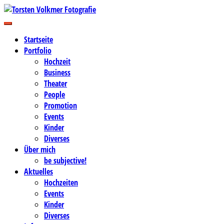
Zum
Inhalt
Business-, Portrait- und Hochzeitsfotografie
springen
Torsten Volkmer Fotografie
Startseite
Portfolio
Hochzeit
Business
Theater
People
Promotion
Events
Kinder
Diverses
Über mich
be subjective!
Aktuelles
Hochzeiten
Events
Kinder
Diverses