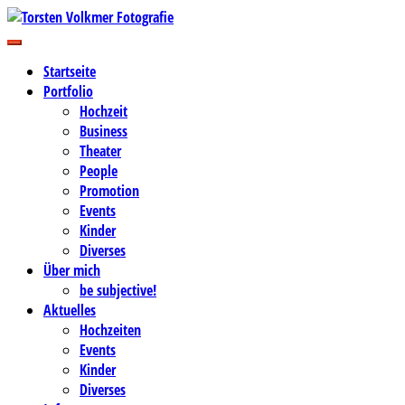
Zum
Inhalt
Business-, Portrait- und Hochzeitsfotografie
springen
Torsten Volkmer Fotografie
Startseite
Portfolio
Hochzeit
Business
Theater
People
Promotion
Events
Kinder
Diverses
Über mich
be subjective!
Aktuelles
Hochzeiten
Events
Kinder
Diverses