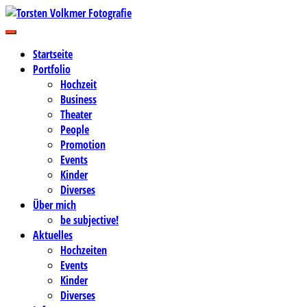
Zum
Inhalt
Business-, Portrait- und Hochzeitsfotografie
springen
Torsten Volkmer Fotografie
Startseite
Portfolio
Hochzeit
Business
Theater
People
Promotion
Events
Kinder
Diverses
Über mich
be subjective!
Aktuelles
Hochzeiten
Events
Kinder
Diverses