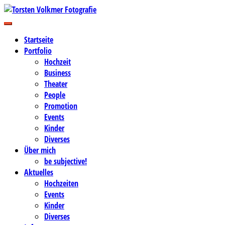
Zum
Inhalt
Business-, Portrait- und Hochzeitsfotografie
springen
Torsten Volkmer Fotografie
Startseite
Portfolio
Hochzeit
Business
Theater
People
Promotion
Events
Kinder
Diverses
Über mich
be subjective!
Aktuelles
Hochzeiten
Events
Kinder
Diverses