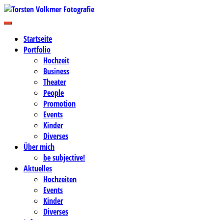
Zum
Inhalt
Business-, Portrait- und Hochzeitsfotografie
springen
Torsten Volkmer Fotografie
Startseite
Portfolio
Hochzeit
Business
Theater
People
Promotion
Events
Kinder
Diverses
Über mich
be subjective!
Aktuelles
Hochzeiten
Events
Kinder
Diverses