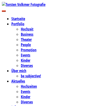
Zum
Inhalt
Business-, Portrait- und Hochzeitsfotografie
springen
Torsten Volkmer Fotografie
Startseite
Portfolio
Hochzeit
Business
Theater
People
Promotion
Events
Kinder
Diverses
Über mich
be subjective!
Aktuelles
Hochzeiten
Events
Kinder
Diverses