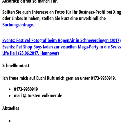
Ausdruck öffnet so manch Tür.
Sollten Sie auch Interesse an Fotos für Ihr Business-Profil bei
Xing
oder
LinkedIn
haben, stellen Sie kurz eine unverbindliche
Buchungsanfrage
.
Beitragsnavigation
Events: Festival-Fotograf beim HöpenAir in Schneverdingen (2017)
Events: Pet Shop Boys laden zur visuellen Mega-Party in die Swiss
Life Hall (25.06.2017, Hannover)
Schnellkontakt
Ich freue mich auf Euch! Ruft mich gern an unter 0173-9950919.
0173-9950919
mail @ torsten-volkmer.de
Aktuelles