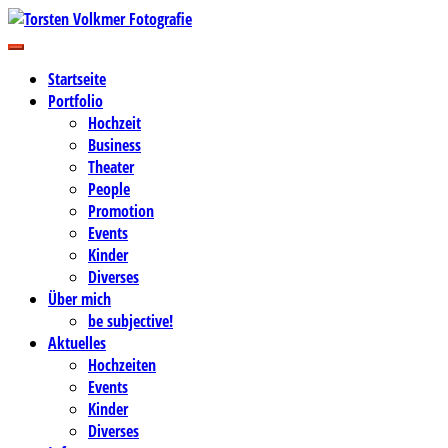
Zum
Inhalt
Business-, Portrait- und Hochzeitsfotografie
springen
Torsten Volkmer Fotografie
Startseite
Portfolio
Hochzeit
Business
Theater
People
Promotion
Events
Kinder
Diverses
Über mich
be subjective!
Aktuelles
Hochzeiten
Events
Kinder
Diverses