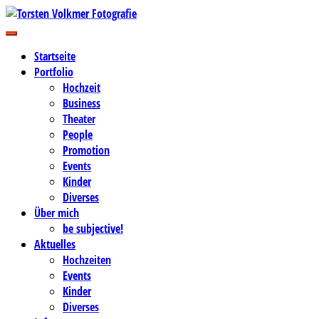
Zum
Inhalt
Business-, Portrait- und Hochzeitsfotografie
springen
Torsten Volkmer Fotografie
Startseite
Portfolio
Hochzeit
Business
Theater
People
Promotion
Events
Kinder
Diverses
Über mich
be subjective!
Aktuelles
Hochzeiten
Events
Kinder
Diverses