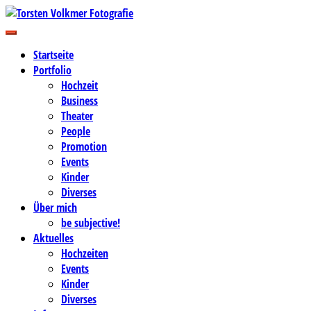
Zum
Inhalt
Business-, Portrait- und Hochzeitsfotografie
springen
Torsten Volkmer Fotografie
Startseite
Portfolio
Hochzeit
Business
Theater
People
Promotion
Events
Kinder
Diverses
Über mich
be subjective!
Aktuelles
Hochzeiten
Events
Kinder
Diverses