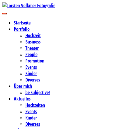
Zum
Inhalt
Business-, Portrait- und Hochzeitsfotografie
springen
Torsten Volkmer Fotografie
Startseite
Portfolio
Hochzeit
Business
Theater
People
Promotion
Events
Kinder
Diverses
Über mich
be subjective!
Aktuelles
Hochzeiten
Events
Kinder
Diverses