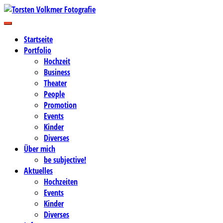
Zum
Inhalt
Business-, Portrait- und Hochzeitsfotografie
springen
Torsten Volkmer Fotografie
Startseite
Portfolio
Hochzeit
Business
Theater
People
Promotion
Events
Kinder
Diverses
Über mich
be subjective!
Aktuelles
Hochzeiten
Events
Kinder
Diverses