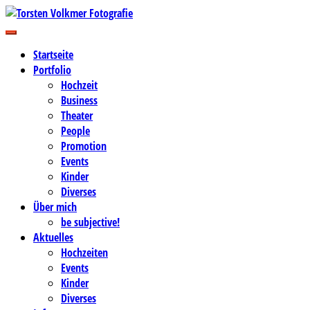
Zum
Inhalt
Business-, Portrait- und Hochzeitsfotografie
springen
Torsten Volkmer Fotografie
Startseite
Portfolio
Hochzeit
Business
Theater
People
Promotion
Events
Kinder
Diverses
Über mich
be subjective!
Aktuelles
Hochzeiten
Events
Kinder
Diverses