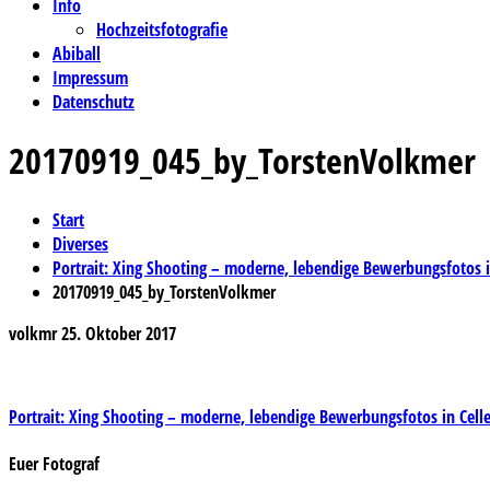
Info
Hochzeitsfotografie
Abiball
Impressum
Datenschutz
20170919_045_by_TorstenVolkmer
Start
Diverses
Portrait: Xing Shooting – moderne, lebendige Bewerbungsfotos i
20170919_045_by_TorstenVolkmer
volkmr
25. Oktober 2017
Beitragsnavigation
Portrait: Xing Shooting – moderne, lebendige Bewerbungsfotos in Celle
Euer Fotograf