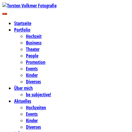
Zum
Inhalt
Business-, Portrait- und Hochzeitsfotografie
springen
Torsten Volkmer Fotografie
Startseite
Portfolio
Hochzeit
Business
Theater
People
Promotion
Events
Kinder
Diverses
Über mich
be subjective!
Aktuelles
Hochzeiten
Events
Kinder
Diverses