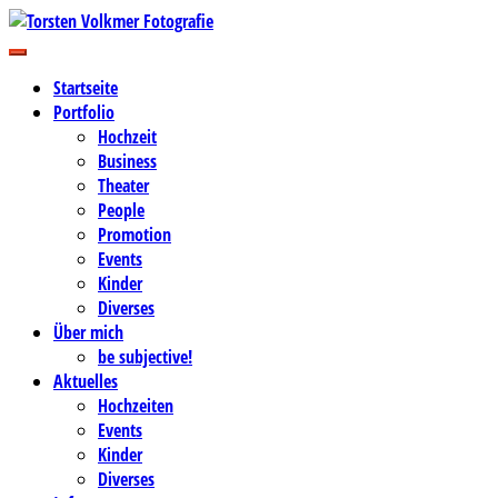
Zum
Inhalt
Business-, Portrait- und Hochzeitsfotografie
springen
Torsten Volkmer Fotografie
Startseite
Portfolio
Hochzeit
Business
Theater
People
Promotion
Events
Kinder
Diverses
Über mich
be subjective!
Aktuelles
Hochzeiten
Events
Kinder
Diverses