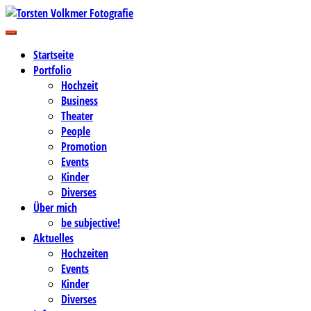
Zum
Inhalt
Business-, Portrait- und Hochzeitsfotografie
springen
Torsten Volkmer Fotografie
Startseite
Portfolio
Hochzeit
Business
Theater
People
Promotion
Events
Kinder
Diverses
Über mich
be subjective!
Aktuelles
Hochzeiten
Events
Kinder
Diverses