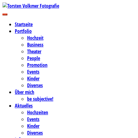
Zum
Inhalt
Business-, Portrait- und Hochzeitsfotografie
springen
Torsten Volkmer Fotografie
Startseite
Portfolio
Hochzeit
Business
Theater
People
Promotion
Events
Kinder
Diverses
Über mich
be subjective!
Aktuelles
Hochzeiten
Events
Kinder
Diverses