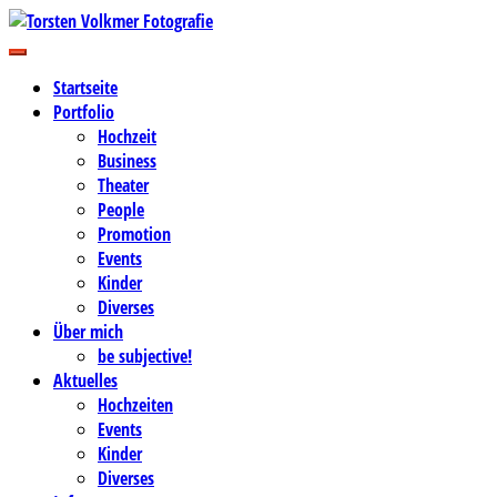
Zum
Inhalt
Business-, Portrait- und Hochzeitsfotografie
springen
Torsten Volkmer Fotografie
Startseite
Portfolio
Hochzeit
Business
Theater
People
Promotion
Events
Kinder
Diverses
Über mich
be subjective!
Aktuelles
Hochzeiten
Events
Kinder
Diverses