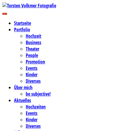
Zum
Inhalt
Business-, Portrait- und Hochzeitsfotografie
springen
Torsten Volkmer Fotografie
Startseite
Portfolio
Hochzeit
Business
Theater
People
Promotion
Events
Kinder
Diverses
Über mich
be subjective!
Aktuelles
Hochzeiten
Events
Kinder
Diverses