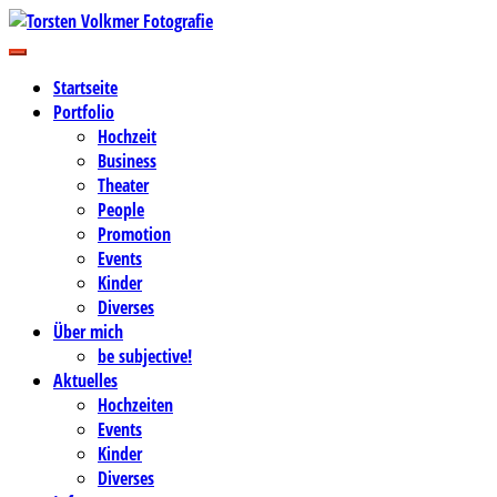
Zum
Inhalt
Business-, Portrait- und Hochzeitsfotografie
springen
Torsten Volkmer Fotografie
Startseite
Portfolio
Hochzeit
Business
Theater
People
Promotion
Events
Kinder
Diverses
Über mich
be subjective!
Aktuelles
Hochzeiten
Events
Kinder
Diverses