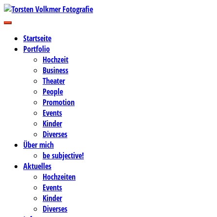
Zum
Inhalt
Business-, Portrait- und Hochzeitsfotografie
springen
Torsten Volkmer Fotografie
Startseite
Portfolio
Hochzeit
Business
Theater
People
Promotion
Events
Kinder
Diverses
Über mich
be subjective!
Aktuelles
Hochzeiten
Events
Kinder
Diverses