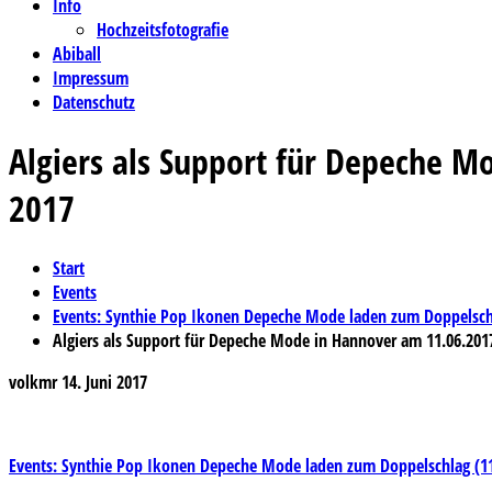
Info
Hochzeitsfotografie
Abiball
Impressum
Datenschutz
Algiers als Support für Depeche 
2017
Start
Events
Events: Synthie Pop Ikonen Depeche Mode laden zum Doppelschl
Algiers als Support für Depeche Mode in Hannover am 11.06.201
volkmr
14. Juni 2017
Beitragsnavigation
Events: Synthie Pop Ikonen Depeche Mode laden zum Doppelschlag (11