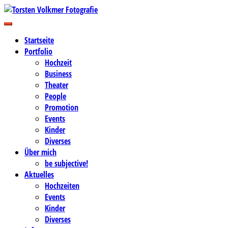
Zum
Inhalt
Business-, Portrait- und Hochzeitsfotografie
springen
Torsten Volkmer Fotografie
Startseite
Portfolio
Hochzeit
Business
Theater
People
Promotion
Events
Kinder
Diverses
Über mich
be subjective!
Aktuelles
Hochzeiten
Events
Kinder
Diverses