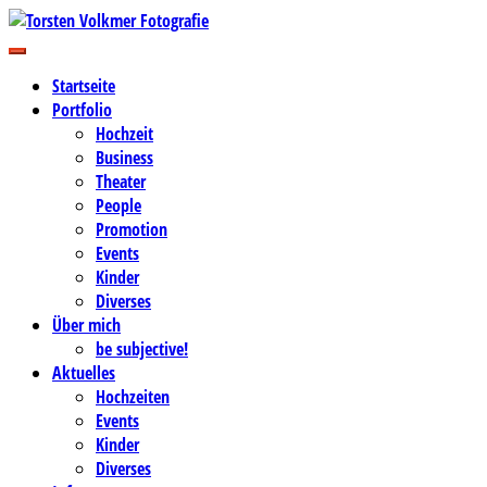
Zum
Inhalt
Business-, Portrait- und Hochzeitsfotografie
springen
Torsten Volkmer Fotografie
Startseite
Portfolio
Hochzeit
Business
Theater
People
Promotion
Events
Kinder
Diverses
Über mich
be subjective!
Aktuelles
Hochzeiten
Events
Kinder
Diverses