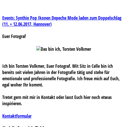
Beitragsnavigation
Events: Synthie Pop Ikonen Depeche Mode laden zum Doppelschlag
(11. + 12.06.2017, Hannover)
Euer Fotograf
Ich bin Torsten Volkmer, Euer Fotograf. Mit Sitz in Celle bin ich
bereits seit vielen Jahren in der Fotografie tätig und stehe für
emotionale und professionelle Fotografie. Ich freue mich auf Euch,
egal woher Ihr kommt.
Tretet gern mit mir in Kontakt oder lasst Euch hier noch etwas
inspirieren.
Kontaktformular