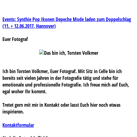
Beitragsnavigation
Events: Synthie Pop Ikonen Depeche Mode laden zum Doppelschlag
(11. + 12.06.2017, Hannover)
Euer Fotograf
Ich bin Torsten Volkmer, Euer Fotograf. Mit Sitz in Celle bin ich
bereits seit vielen Jahren in der Fotografie tätig und stehe für
emotionale und professionelle Fotografie. Ich freue mich auf Euch,
egal woher Ihr kommt.
Tretet gern mit mir in Kontakt oder lasst Euch hier noch etwas
inspirieren.
Kontaktformular