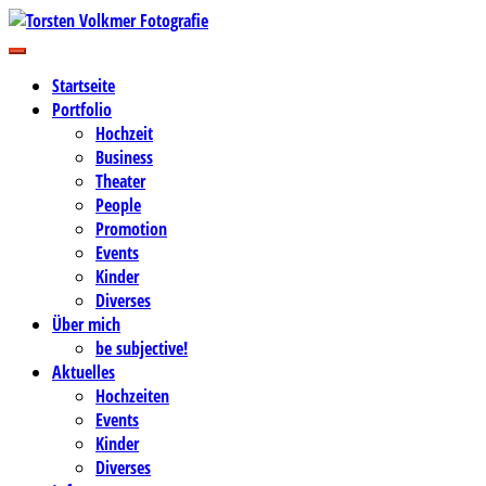
Zum
Inhalt
Business-, Portrait- und Hochzeitsfotografie
springen
Torsten Volkmer Fotografie
Startseite
Portfolio
Hochzeit
Business
Theater
People
Promotion
Events
Kinder
Diverses
Über mich
be subjective!
Aktuelles
Hochzeiten
Events
Kinder
Diverses