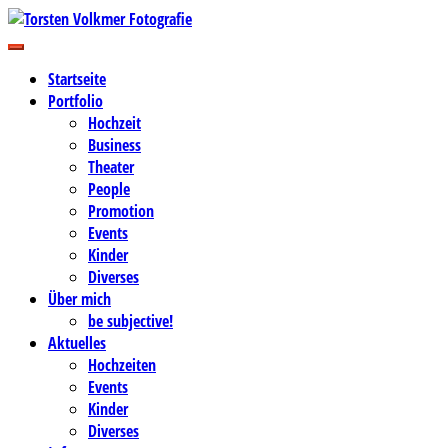
Zum
Inhalt
Business-, Portrait- und Hochzeitsfotografie
springen
Torsten Volkmer Fotografie
Startseite
Portfolio
Hochzeit
Business
Theater
People
Promotion
Events
Kinder
Diverses
Über mich
be subjective!
Aktuelles
Hochzeiten
Events
Kinder
Diverses