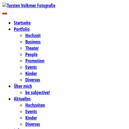
Zum
Inhalt
Business-, Portrait- und Hochzeitsfotografie
springen
Torsten Volkmer Fotografie
Startseite
Portfolio
Hochzeit
Business
Theater
People
Promotion
Events
Kinder
Diverses
Über mich
be subjective!
Aktuelles
Hochzeiten
Events
Kinder
Diverses